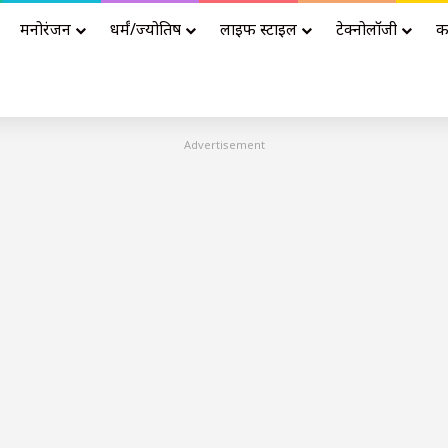
मनोरंजन
धर्मं/ज्योतिष
लाइफ स्टाइल
टेक्नोलॉजी
क
Advertisement