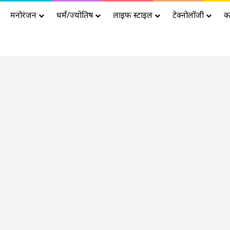
मनोरंजन
धर्मं/ज्योतिष
लाइफ स्टाइल
टेक्नोलॉजी
क
Advertisement