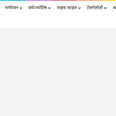
मनोरंजन
धर्मं/ज्योतिष
लाइफ स्टाइल
टेक्नोलॉजी
क
Advertisement