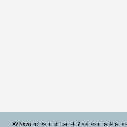
AV News
अक्षरविश्व का डिजिटल वर्जन हैं यहाँ आपको देश-विदेश, मध