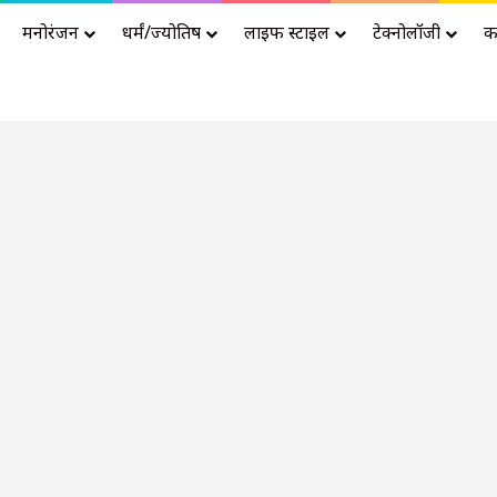
मनोरंजन
धर्मं/ज्योतिष
लाइफ स्टाइल
टेक्नोलॉजी
क
Advertisement