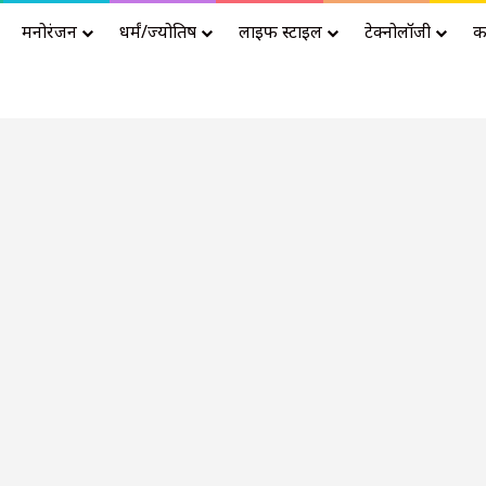
मनोरंजन
धर्मं/ज्योतिष
लाइफ स्टाइल
टेक्नोलॉजी
क
Advertisement