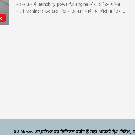
नए अंदाज में launch हुई powerful engine और डिजिटल फीचर्स
वाली Mahindra Bolero की 9-सीटर कार।आये दिन ऑटो मार्केट में…
to
AV News
अक्षरविश्व का डिजिटल वर्जन हैं यहाँ आपको देश-विदेश, म