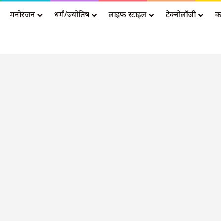
मनोरंजन
धर्मं/ज्योतिष
लाइफ स्टाइल
टेक्नोलॉजी
क
Advertisement