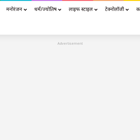
मनोरंजन
धर्मं/ज्योतिष
लाइफ स्टाइल
टेक्नोलॉजी
क
Advertisement