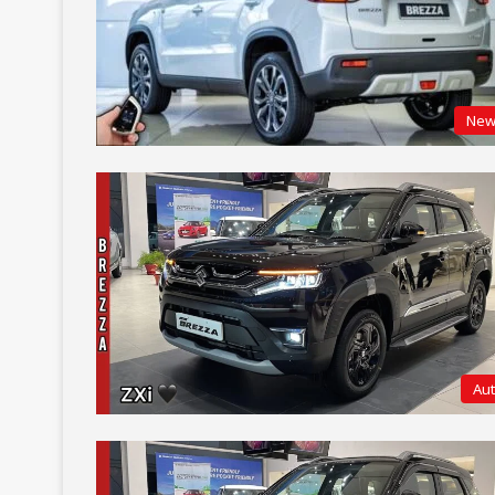
New
Au