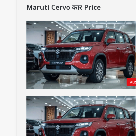
Maruti Cervo कार Price
Au