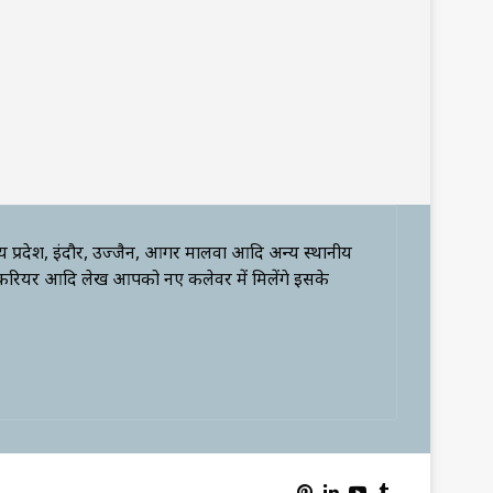
्य प्रदेश, इंदौर, उज्जैन, आगर मालवा आदि अन्य स्थानीय
 करियर आदि लेख आपको नए कलेवर में मिलेंगे इसके
Pinterest
LinkedIn
YouTube
Tumblr