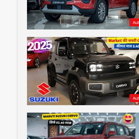
Au
Au