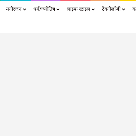
मनोरंजन
धर्मं/ज्योतिष
लाइफ स्टाइल
टेक्नोलॉजी
क
Advertisement