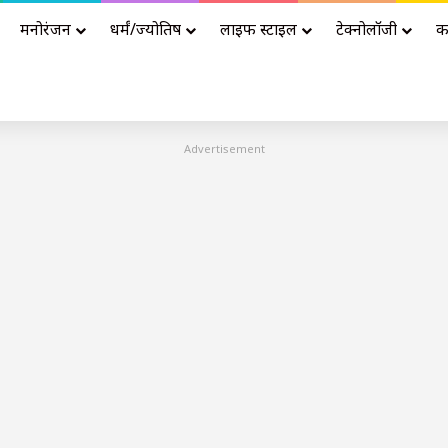
मनोरंजन
धर्मं/ज्योतिष
लाइफ स्टाइल
टेक्नोलॉजी
क
Advertisement