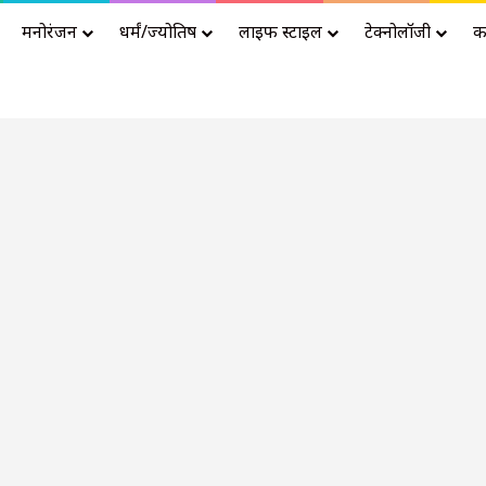
मनोरंजन
धर्मं/ज्योतिष
लाइफ स्टाइल
टेक्नोलॉजी
क
Advertisement