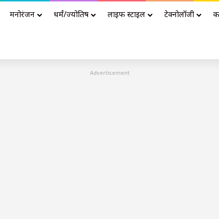
मनोरंजन
धर्मं/ज्योतिष
लाइफ स्टाइल
टेक्नोलॉजी
क
Advertisement