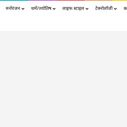
मनोरंजन
धर्मं/ज्योतिष
लाइफ स्टाइल
टेक्नोलॉजी
क
Advertisement