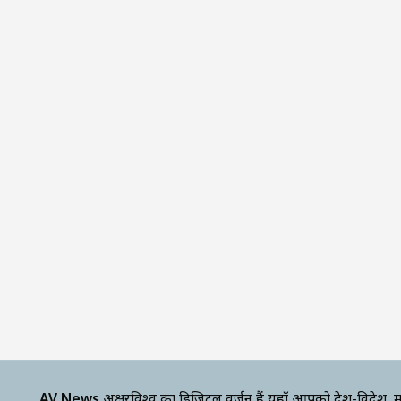
AV News
अक्षरविश्व का डिजिटल वर्जन हैं यहाँ आपको देश-विदेश, म