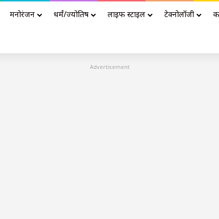
मनोरंजन
धर्मं/ज्योतिष
लाइफ स्टाइल
टेक्नोलॉजी
क
Advertisement