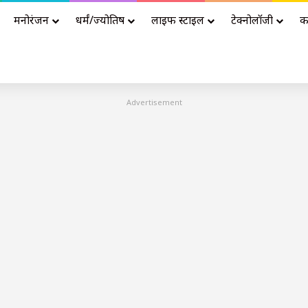
मनोरंजन
धर्मं/ज्योतिष
लाइफ स्टाइल
टेक्नोलॉजी
क
Advertisement