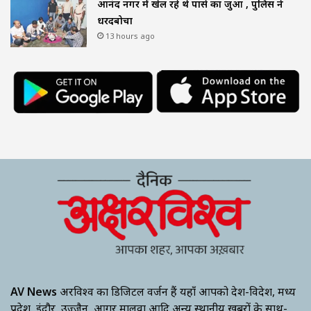
आनंद नगर में खेल रहे थे पासे का जुआ , पुलिस ने
धरदबोचा
13 hours ago
AV News
अक्षरविश्व का डिजिटल वर्जन हैं यहाँ आपको देश-विदेश, मध्य
प्रदेश, इंदौर, उज्जैन, आगर मालवा आदि अन्य स्थानीय ख़बरों के साथ-