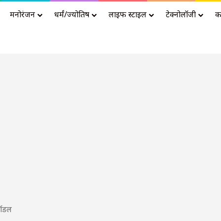
मनोरंजन
धर्मं/ज्योतिष
लाइफ स्टाइल
टेक्नोलॉजी
क
Advertisement
ॉडल