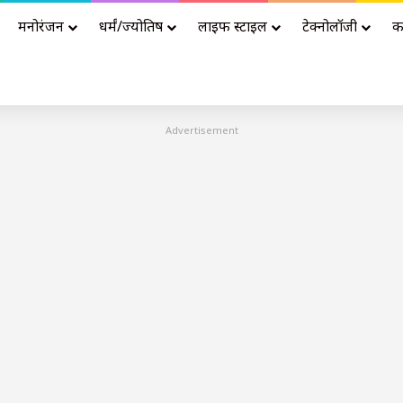
मनोरंजन
धर्मं/ज्योतिष
लाइफ स्टाइल
टेक्नोलॉजी
क
Advertisement