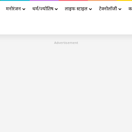
मनोरंजन
धर्मं/ज्योतिष
लाइफ स्टाइल
टेक्नोलॉजी
क
Advertisement