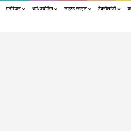
मनोरंजन
धर्मं/ज्योतिष
लाइफ स्टाइल
टेक्नोलॉजी
क
Advertisement