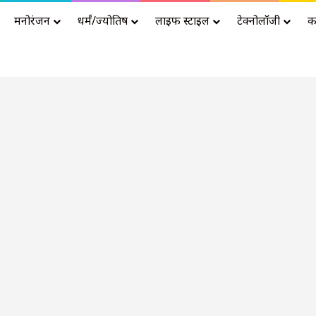
मनोरंजन
धर्मं/ज्योतिष
लाइफ स्टाइल
टेक्नोलॉजी
क
Advertisement