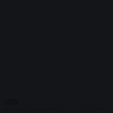
Tags
#OpenAI #UberIndia #PrabhjeetSingh #ChatGPT #ArtificialIntelligence