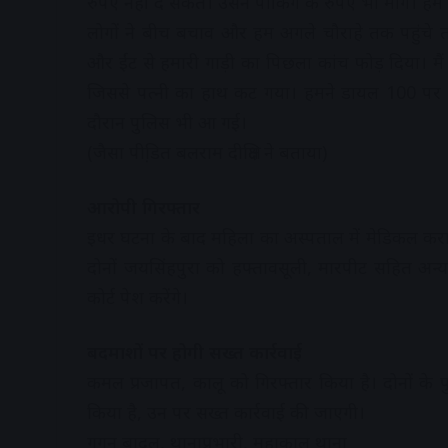
रुपए नहीं दे सकते। उसने पार्किंग के रुपए भी मांगे। 
लोगों ने बीच बचाव और हम अगले चौराहे तक पहुंच
और ईंट से हमारी गाड़ी का पिछला कांच फोड़ दिया। मै
जिससे पत्नी का हाथ कट गया। हमने डायल 100 प
दौरान पुलिस भी आ गई।
(जैसा पीडि़त बलराम दीक्षित ने बताया)
आरोपी गिरफ्तार
इधर घटना के बाद महिला का अस्पताल में मेडिकल कर
दोनों जयसिंहपुरा को हफ्तावसूली, मारपीट सहित अन्य
कोर्ट पेश करेंगे।
बदमाशों पर होगी सख्त कार्रवाई
कमल प्रजापत, कालू को गिरफ्तार किया है। दोनों के पुरा
किया है, उन पर सख्त कार्रवाई की जाएगी।
गगन बादल, थानाप्रभारी, महाकाल थाना