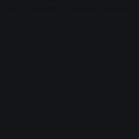
मनोरंजन
धर्मं/ज्योतिष
लाइफ स्टाइल
टेक्नोलॉजी
क
Advertisement