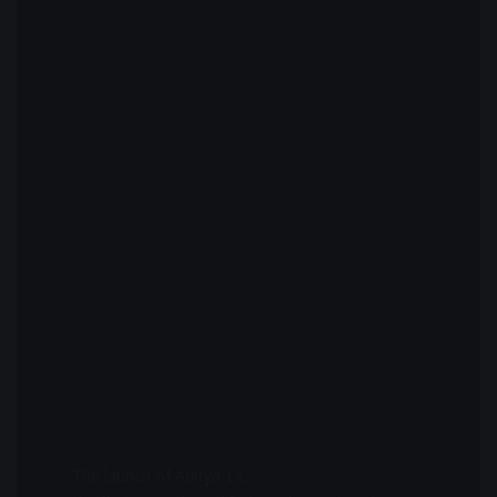
The launch of Aditya-L1,