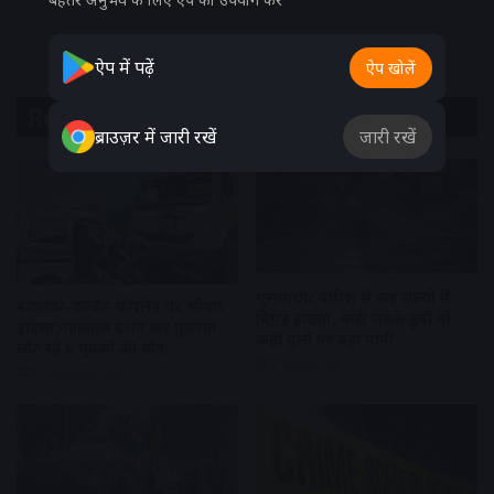
ऐप में पढ़ें
ऐप खोलें
Related Articles
ब्राउज़र में जारी रखें
जारी रखें
मूसलाधार बारिश से कई राज्यों में
बदनावर-उज्जैन फोरलेन पर भीषण
बिगड़े हालात, कहीं सड़कें डूबीं तो
हादसा:महाकाल दर्शन कर गुजरात
कहीं पुलों पर बहा पानी
लौट रहे 6 युवकों की मौत,
2 hours ago
10 minutes ago