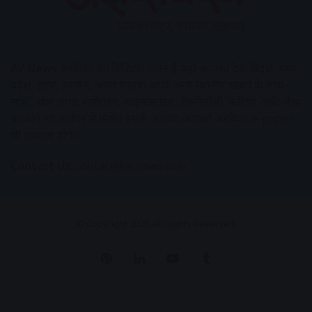
AV News
अक्षरविश्व का डिजिटल वर्जन हैं यहाँ आपको देश-विदेश, मध्य
प्रदेश, इंदौर, उज्जैन, आगर मालवा आदि अन्य स्थानीय ख़बरों के साथ-
साथ , खेल जगत, मनोरंजन, लाइफस्टाइल, टेक्नोलॉजी, करियर आदि लेख
आपको नए कलेवर में मिलेंगे इसके अलावा आपको अक्षरविश्व e-paper
भी उपलब्ध होगा।
Contact Us:
contact@avnews.com
© Copyright 2026, All Rights Reserved.
Pinterest
LinkedIn
YouTube
Tumblr