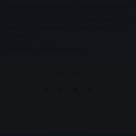
AV News
अक्षरविश्व का डिजिटल वर्जन हैं यहाँ आपको देश-विदेश, मध्य
प्रदेश, इंदौर, उज्जैन, आगर मालवा आदि अन्य स्थानीय ख़बरों के साथ-
साथ , खेल जगत, मनोरंजन, लाइफस्टाइल, टेक्नोलॉजी, करियर आदि लेख
आपको नए कलेवर में मिलेंगे इसके अलावा आपको अक्षरविश्व e-paper
भी उपलब्ध होगा।
Contact Us:
contact@avnews.com
© Copyright 2026, All Rights Reserved.
Pinterest
LinkedIn
YouTube
Tumblr