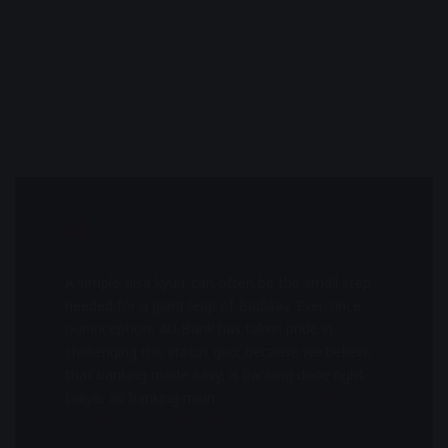
A simple ‘aisa kyun’ can often be the small step
needed for a giant leap of Badlaav. Ever since
our inception, AU Bank has taken pride in
challenging the status quo; because we believe
that banking made easy, is banking done right.
Isiliye, ab banking mein
#BadlaavHumseHai
.
pic.twitter.com/gaRGalJt9e