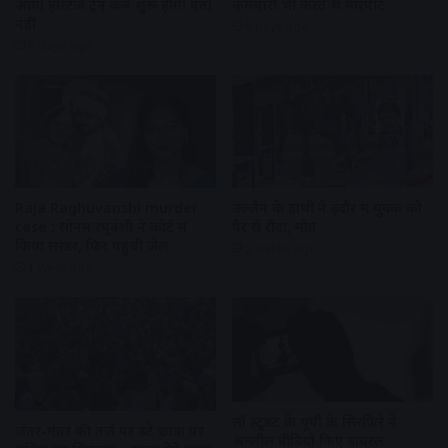
आया हेरिटेज ट्रेन कब शुरू होगी पता
कर्मचारी भी करते थे मारपीट
नहीं
6 days ago
6 days ago
Raja Raghuvanshi murder
उज्जैन के हाथी ने इंदौर में युवक को
case : सोनम रघुवंशी ने कोर्ट में
पैर से रौंदा, मौत
किया सरेंडर, फिर पहुंची जेल
2 weeks ago
1 week ago
लॉ स्टूडेंट के यूपी के सिरफिरे ने
जंतर-मंतर की तर्ज पर डटे छात्रों पर
अश्लील वीडियो किए वायरल