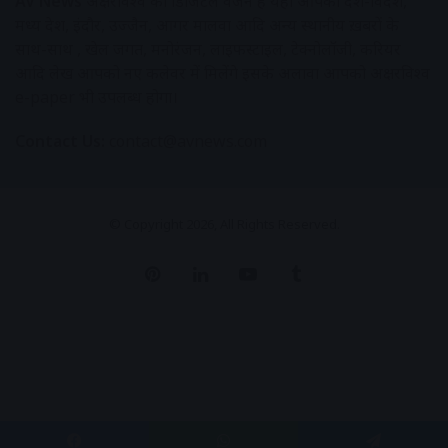
AV News
अक्षरविश्व का डिजिटल वर्जन हैं यहाँ आपको देश-विदेश,
मध्य प्रदेश, इंदौर, उज्जैन, आगर मालवा आदि अन्य स्थानीय ख़बरों के
साथ-साथ , खेल जगत, मनोरंजन, लाइफस्टाइल, टेक्नोलॉजी, करियर
आदि लेख आपको नए कलेवर में मिलेंगे इसके अलावा आपको अक्षरविश्व
e-paper भी उपलब्ध होगा।
Contact Us:
contact@avnews.com
© Copyright 2026, All Rights Reserved.
Pinterest
LinkedIn
YouTube
Tumblr