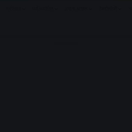
मनोरंजन
धर्मं/ज्योतिष
लाइफ स्टाइल
टेक्नोलॉजी
क
Advertisement