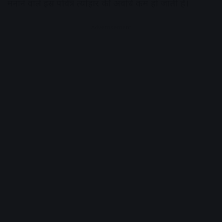
मनाने वाले इस पवित्र त्‍योहार की अ‍वधि कम हो जाती है।
Advertisement