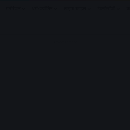
मनोरंजन
धर्मं/ज्योतिष
लाइफ स्टाइल
टेक्नोलॉजी
क
Advertisement