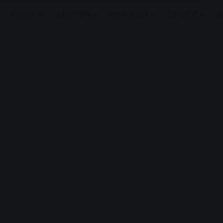
मनोरंजन
धर्मं/ज्योतिष
लाइफ स्टाइल
टेक्नोलॉजी
क
Advertisement