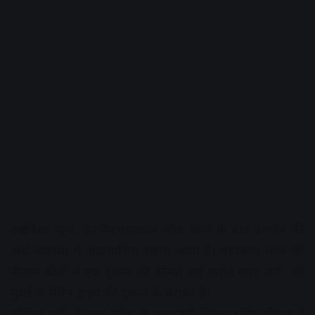
अक्षरविश्व न्यूज. उज्जैन:महाकाल लोक बनने के बाद उज्जैन की
अर्थ व्यवस्था में अप्रत्याशित उछाल आया है। महाकाल लोक की
नीलाम बोली में एक दुकान की कीमत ढाई करोड़ रुपए लगी, जो
मुंबई के मेरिन ड्राइव की दुकान के बराबर है।
चौंकिए नहीं, ये बात प्रदेश के मुख्यमंत्री शिवराजसिंह चौहान ने