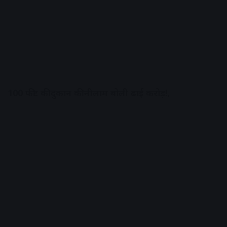
100 फीट की दुकान की नीलाम बोली ढाई करोड़!,