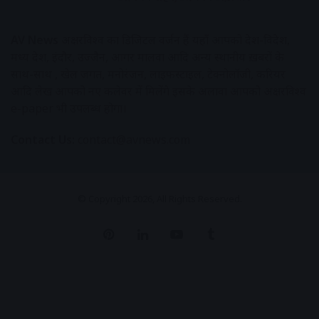
AV News
अक्षरविश्व का डिजिटल वर्जन हैं यहाँ आपको देश-विदेश,
मध्य प्रदेश, इंदौर, उज्जैन, आगर मालवा आदि अन्य स्थानीय ख़बरों के
साथ-साथ , खेल जगत, मनोरंजन, लाइफस्टाइल, टेक्नोलॉजी, करियर
आदि लेख आपको नए कलेवर में मिलेंगे इसके अलावा आपको अक्षरविश्व
e-paper भी उपलब्ध होगा।
Contact Us:
contact@avnews.com
© Copyright 2026, All Rights Reserved.
Pinterest
LinkedIn
YouTube
Tumblr