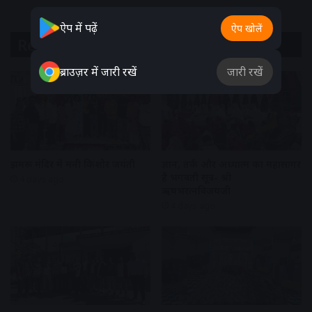
ऐप में पढ़ें
ऐप खोलें
Related Articles
ब्राउज़र में जारी रखें
जारी रखें
झुमरू मंदिर में मनी किशोर जयंती
ज्ञान, तर्क और अध्यात्म का महासागर
है भगवती सूत्र- श्री
4 days ago
ऋषभरत्नविजयजी
4 days ago