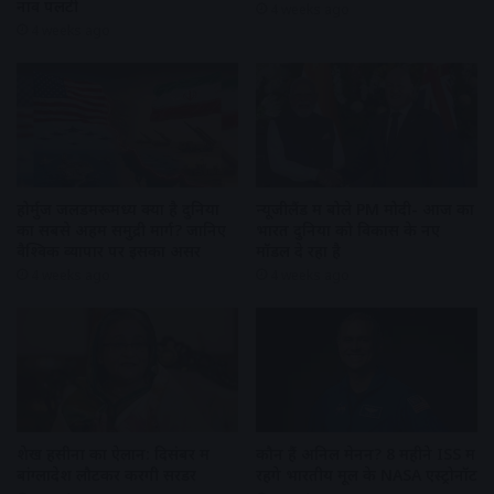
नाव पलटी
4 weeks ago
4 weeks ago
होर्मुज जलडमरूमध्य क्यों है दुनिया
न्यूजीलैंड में बोले PM मोदी- आज का
का सबसे अहम समुद्री मार्ग? जानिए
भारत दुनिया को विकास के नए
वैश्विक व्यापार पर इसका असर
मॉडल दे रहा है
4 weeks ago
4 weeks ago
शेख हसीना का ऐलान: दिसंबर में
कौन हैं अनिल मेनन? 8 महीने ISS में
बांग्लादेश लौटकर करेंगी सरेंडर
रहेंगे भारतीय मूल के NASA एस्ट्रोनॉट