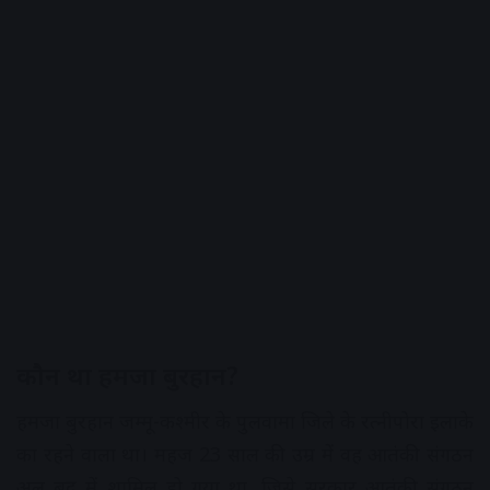
कौन था हमजा बुरहान?
हमजा बुरहान जम्मू-कश्मीर के पुलवामा जिले के रत्नीपोरा इलाके
का रहने वाला था। महज 23 साल की उम्र में वह आतंकी संगठन
अल बद्र में शामिल हो गया था, जिसे सरकार आतंकी संगठन