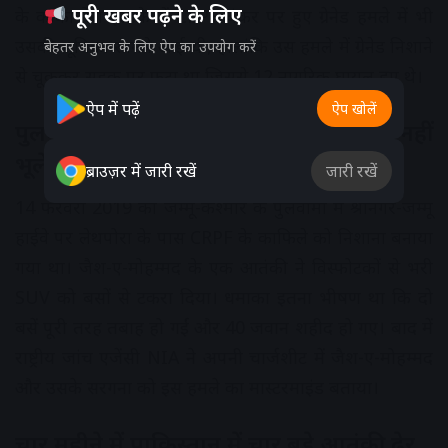
पूरी खबर पढ़ने के लिए
के काकापोरा इलाके में CRPF बंकर पर हुए ग्रेनेड हमले में भी
उसकी भूमिका सामने आई थी, हालांकि उस हमले में ग्रेनेड निशाने
बेहतर अनुभव के लिए ऐप का उपयोग करें
से चूककर सड़क पर फटा था जिससे 12 नागरिक घायल हुए थे।
ऐप में पढ़ें
ऐप खोलें
पुलवामा का वह काला दिन जो देश कभी नहीं
भूलेगा
ब्राउज़र में जारी रखें
जारी रखें
14 फरवरी 2019 को जम्मू-कश्मीर के पुलवामा में श्रीनगर-जम्मू
हाईवे पर लेथपोरा के पास CRPF के काफिले को निशाना बनाया
गया था। जैश-ए-मोहम्मद के एक आतंकी ने विस्फोटकों से भरी
SUV को बसों से टकरा दिया। धमाका इतना भीषण था कि दो
बसें पूरी तरह तबाह हो गईं और 40 जवान शहीद हो गए। बाद में
राष्ट्रीय जांच एजेंसी NIA ने अपनी चार्जशीट में जैश-ए-मोहम्मद
और उसके सरगना को इस हमले का मास्टरमाइंड बताया।
चार महीने में पाकिस्तान में चार बड़े आतंकी ढेर