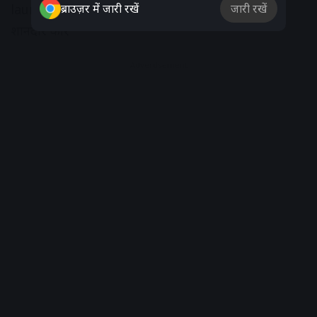
launch हुई 998cc इंजन वाली Maruti Alto K10 की
ब्राउज़र में जारी रखें
जारी रखें
शानदार कार
Advertisement