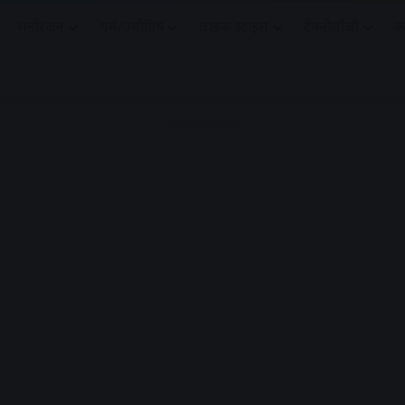
मनोरंजन
धर्मं/ज्योतिष
लाइफ स्टाइल
टेक्नोलॉजी
क
Advertisement