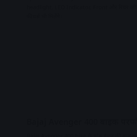
headlight, LED Indicator, Front
और रियर व्हील 
फीचर्स भी मिलेंगे।
Bajaj Avenger 400 बाइक परफॉर्
Bajaj Avenger 400 bike के धांसू इंजन की बात करे