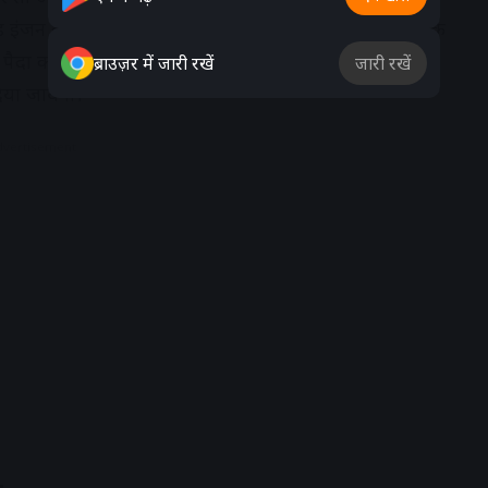
ूल्ड इंजन का उपयोग किया जायेगा।ये पावरफुल इंजन 32 Ps तक
दा करने में पूरी और से सफल होगा।साथ ही ये bike में हमें
ब्राउज़र में जारी रखें
जारी रखें
या जायेगा।
dvertisement