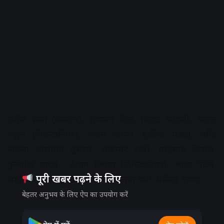
रोहित शर्मा (कप्तान), शुभमन गिल, विराट कोहली, केएल
राहुल (विकेटकीपर), श्रेयस अय्यर, हार्दिक पंड्या, रवींद्र
जडेजा, जसप्रीत बुमराह, मोहम्मद शमी, मोहम्मद सिराज,
कुलदीप यादव , ईशान किशन (विकेटकीपर), अक्षर पटेल,
पूरी खबर पढ़ने के लिए
शार्दुल ठाकुर, सूर्यकुमार यादव, तिलक वर्मा, प्रसिद्ध कृष्णा.
बेहतर अनुभव के लिए ऐप का उपयोग करें
Advertisement