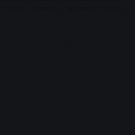
मनोरंजन
धर्मं/ज्योतिष
लाइफ स्टाइल
टेक्नोलॉजी
क
Advertisement