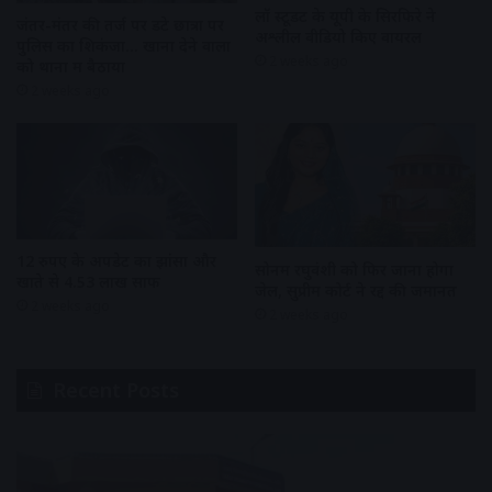
लॉ स्टूडेंट के यूपी के सिरफिरे ने
जंतर-मंतर की तर्ज पर डटे छात्रों पर
अश्लील वीडियो किए वायरल
पुलिस का शिकंजा… खाना देने वालों
2 weeks ago
को थानों में बैठाया
2 weeks ago
12 रुपए के अपडेट का झांसा और
सोनम रघुवंशी को फिर जाना होगा
खाते से 4.53 लाख साफ
जेल, सुप्रीम कोर्ट ने रद्द की जमानत
2 weeks ago
2 weeks ago
Recent Posts