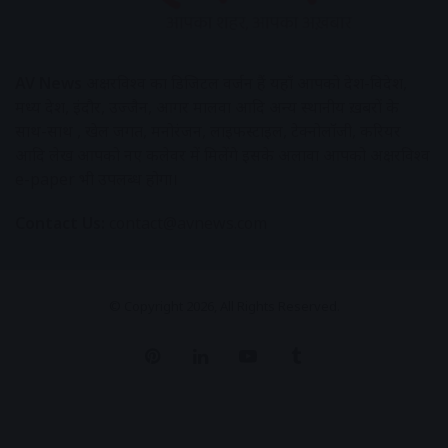
AV News
अक्षरविश्व का डिजिटल वर्जन हैं यहाँ आपको देश-विदेश,
मध्य प्रदेश, इंदौर, उज्जैन, आगर मालवा आदि अन्य स्थानीय ख़बरों के
साथ-साथ , खेल जगत, मनोरंजन, लाइफस्टाइल, टेक्नोलॉजी, करियर
आदि लेख आपको नए कलेवर में मिलेंगे इसके अलावा आपको अक्षरविश्व
e-paper भी उपलब्ध होगा।
Contact Us:
contact@avnews.com
© Copyright 2026, All Rights Reserved.
Pinterest
LinkedIn
YouTube
Tumblr