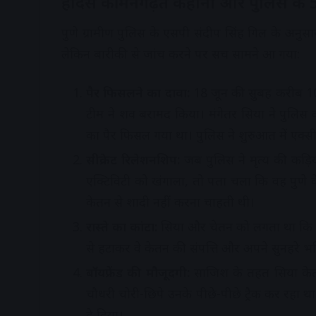
हादसे की मनगढ़ंत कहानी और पुलिस के 5 
पुणे ग्रामीण पुलिस के एसपी संदीप सिंह गिल के अनुस
लेकिन बारीकी से जांच करने पर सच सामने आ गया:
पैर फिसलने का दावा:
18 जून की सुबह करीब 10:
टीम ने शव बरामद किया। मंगेतर सिया ने पुलिस
का पैर फिसल गया था। पुलिस ने शुरुआत में एक्सी
सीक्रेट रिलेशनशिप:
जब पुलिस ने मृत्य की कड़ि
एक्टिविटी को खंगाला, तो पता चला कि वह पुणे के
केतन से शादी नहीं करना चाहती थी।
रास्ते का कांटा:
सिया और चेतन को लगता था कि केत
से हटाकर वे केतन की संपत्ति और अपने सुनहरे भव
बॉयफ्रेंड की मौजूदगी:
साजिश के तहत सिया केतन
चौधरी चोरी-छिपे उनके पीछे-पीछे ट्रैक कर रहा थ
दे दिया।