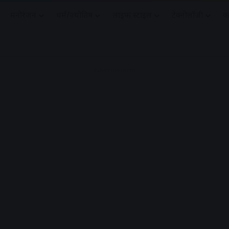
मनोरंजन
धर्मं/ज्योतिष
लाइफ स्टाइल
टेक्नोलॉजी
क
Advertisement