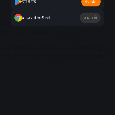
ऐप में पढ़ें
ऐप खोलें
ब्राउज़र में जारी रखें
जारी रखें
 आगामी नवंबर में राजस्थान के उदयपुर स्थित एक शाही पैलेस में
ानों के लिए दो चार्टर्ड प्लेन तक बुक हो चुके थे और शादी का
ा बाली (इंडोनेशिया) घूमने जाने का प्लान था। टिकट और होटल
र ट्रिप से बचना चाहती थी। उसने जानबूझकर अपना ‘पासपोर्ट
।
Advertisement