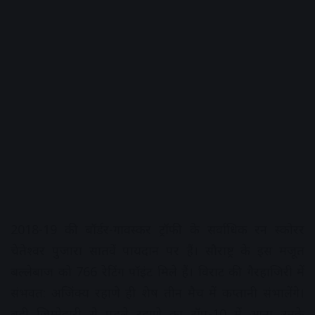
2018-19 की बॉर्डर-गावस्कर ट्रॉफी के सर्वाधिक रन स्कोरर
चेतेश्वर पुजारा सातवें पायदान पर हैं। सौराष्ट्र के इस मजूत
बल्लेबाज को 766 रेटिंग पॉइंट मिले हैं। विराट की गैरहाजिरी में
संभवत: अजिंक्य रहाणे ही शेष तीन मैच में कप्तानी संभालेंगे।
बड़ी जिम्मेदारी से पहले रहाणे का टॉप-10 में आना उनके