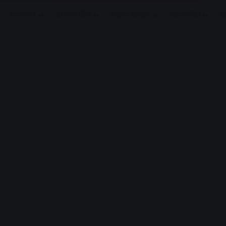
मनोरंजन
धर्मं/ज्योतिष
लाइफ स्टाइल
टेक्नोलॉजी
क
Advertisement