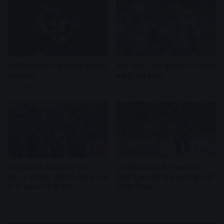
अर्जेंटीना लगातार दूसरी बार वल्र्डकप
वनडे आज : जीत की पटरी पर लौटना
फाइनल में
चाहेगी टीम इंडिया
3 weeks ago
4 weeks ago
टीम इंडिया से 4 साल बाद छीना
क्या विकेटकीपर के ग्लव्स से गेंद
नंबर-1 का ताज, इंग्लैंड ने पांचवें T20
छूटने के बाद भी स्टंप आउट होता है?
में भी 56 रनों से दी मात
जानिए नियम
4 weeks ago
4 weeks ago