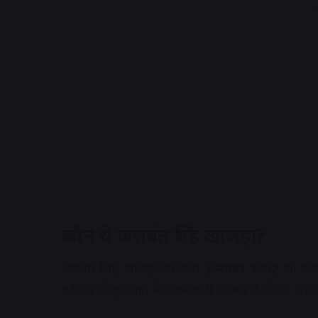
A
कौन थे जसवंत सिंह खालड़ा?
जसवंत सिंह खालड़ा का जन्म
2 नवंबर 1952
को पंजा
करियर की शुरुआत बैंक कर्मचारी के रूप में की थी, लेक