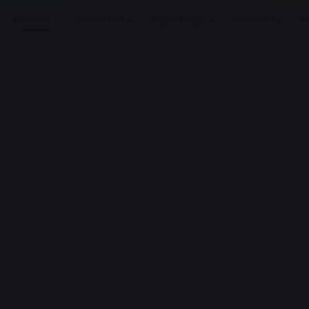
मनोरंजन
धर्मं/ज्योतिष
लाइफ स्टाइल
टेक्नोलॉजी
क
Advertisement