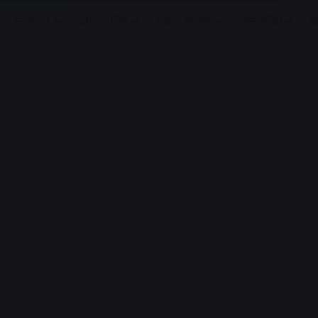
मनोरंजन
धर्मं/ज्योतिष
लाइफ स्टाइल
टेक्नोलॉजी
क
Advertisement