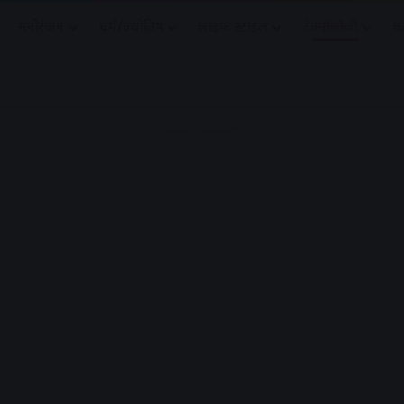
मनोरंजन
धर्मं/ज्योतिष
लाइफ स्टाइल
टेक्नोलॉजी
क
Advertisement