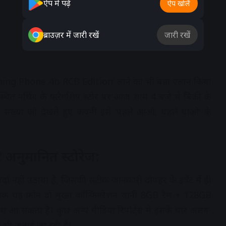
ऐप में पढ़ें
ऐप खोलें
ब्राउज़र में जारी रखें
जारी रखें
 ‘Nothing Phone 4b RCB Edition’ लाने का भी बड़ा एलान किया
्थित नथिंग के फ्लैगशिप स्टोर पर आज शाम 4 बजे से बिक्री के
संख्या को देखते हुए कंपनी इसे ‘पहले आओ, पहले पाओ’ के
र अनुमानित स्टोरेज:
र्दा नहीं उठाया है, जिसकी सटीक जानकारी दोपहर के इवेंट में ही
बिक यह फोन दो मुख्य कॉन्फिगरेशन यानी 8GB रैम + 128GB
थ आ सकता है। कुछ अन्य मीडिया रिपोर्ट्स में इसके चार अलग-
ा भी जताई जा रही है।