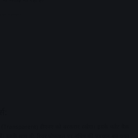
dvertisement
स:
्शी (Transparent) डीएनए को बरकरार रखेगा। इसके फ्लैट बैक
है। इसके साथ ही, रियर प्रोफाइल पर नथिंग की पहचान बन चुका