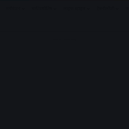
मनोरंजन
धर्मं/ज्योतिष
लाइफ स्टाइल
टेक्नोलॉजी
क
Advertisement