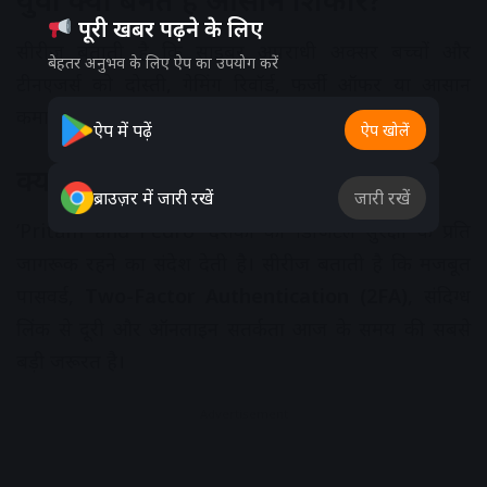
पूरी खबर पढ़ने के लिए
सीरीज बताती है कि साइबर अपराधी अक्सर बच्चों और
बेहतर अनुभव के लिए ऐप का उपयोग करें
टीनएजर्स को दोस्ती, गेमिंग रिवॉर्ड, फर्जी ऑफर या आसान
कमाई का लालच देकर अपने जाल में फंसाते हैं।
ऐप में पढ़ें
ऐप खोलें
क्या संदेश देती है वेब सीरीज?
ब्राउज़र में जारी रखें
जारी रखें
‘Pritam and Pedro’ दर्शकों को डिजिटल सुरक्षा के प्रति
जागरूक रहने का संदेश देती है। सीरीज बताती है कि मजबूत
पासवर्ड,
Two-Factor Authentication (2FA)
, संदिग्ध
लिंक से दूरी और ऑनलाइन सतर्कता आज के समय की सबसे
बड़ी जरूरत है।
Advertisement