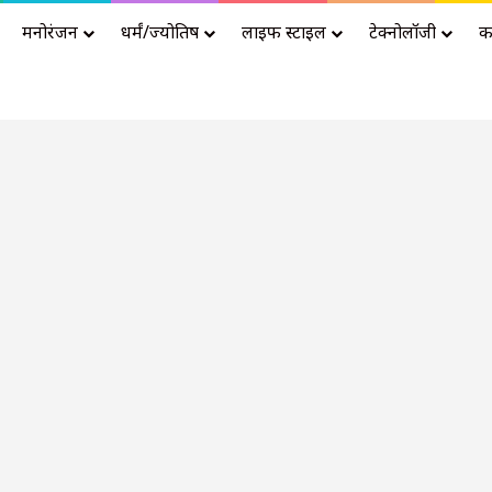
मनोरंजन
धर्मं/ज्योतिष
लाइफ स्टाइल
टेक्नोलॉजी
क
Advertisement