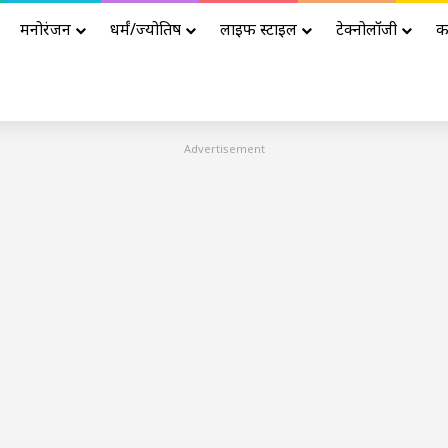
मनोरंजन
धर्मं/ज्योतिष
लाइफ स्टाइल
टेक्नोलॉजी
क
Advertisement